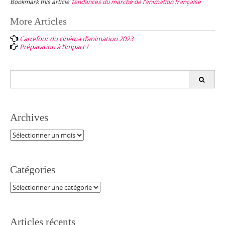
Bookmark this article
Tendances du marché de l’animation française
Post
More Articles
navigation
Carrefour du cinéma d’animation 2023
Préparation à l’impact !
Search
for:
Archives
Archives
Catégories
Catégories
Articles récents