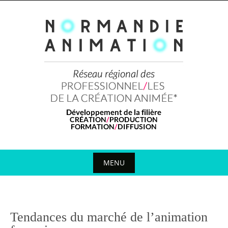
Skip
to
content
MENU
Skip
to
content
Tendances du marché de l’animation