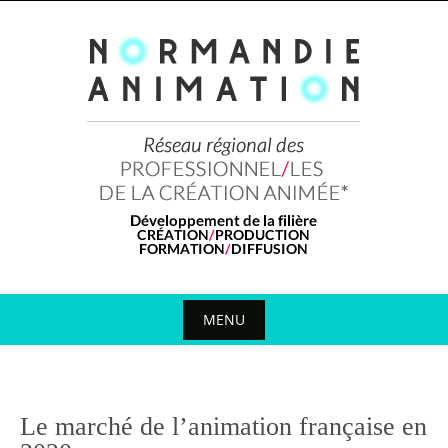
Skip
to
content
MENU
Skip
to
content
Le marché de l’animation française en