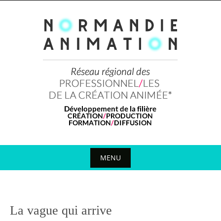
Skip
to
content
MENU
Skip
to
content
La vague qui arrive