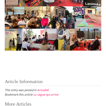
Article Information
This entry was posted in
Actualité
Bookmark this article
La vague qui arrive
Post
More Articles