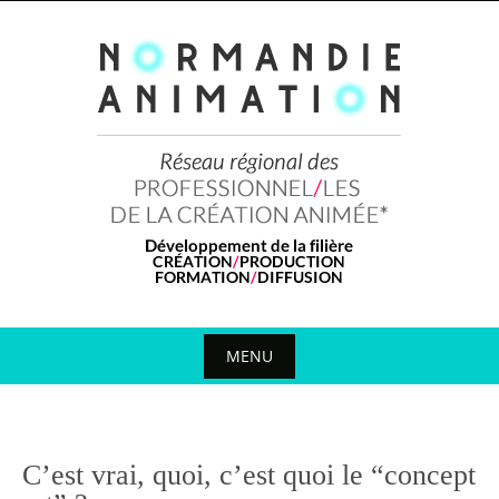
Skip
to
content
MENU
Skip
to
content
C’est vrai, quoi, c’est quoi le “concept