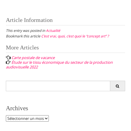
Article Information
This entry was posted in
Actualité
Bookmark this article
C’est vrai, quoi, c’est quoi le “concept art” ?
Post
More Articles
navigation
Carte postale de vacance
Étude sur le tissu économique du secteur de la production
audiovisuelle 2022
Search
for:
Archives
Archives