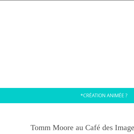
Skip
to
content
Skip
*CRÉATION ANIMÉE ?
to
content
Tomm Moore au Café des Image