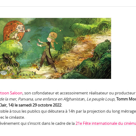
rtoon Saloon
, son cofondateur et accessoirement réalisateur ou producteur
de la mer
,
Parvana, une enfance en Afghanista
n,
Le peuple Loup
,
Tomm Moor
Clair, 14) le samedi 29 octobre 2022
.
ible à tous les publics qui débutera à 14h par la projection du long métrag
ec le cinéaste.
énement qui s’inscrit dans le cadre de la
21e Fête internationale du ciném