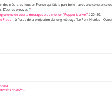
n des très rares lieux en France qui fait la part belle – avec une constance qu
es. D’autres preuves ?
ogramme de courts métrages stop motion “Puppet is alive!”
à 20h30.
ne Fredon
, à l’issue de la projection du long métrage “Le Petit Nicolas – Qu’es
inéma
e dessins animés…