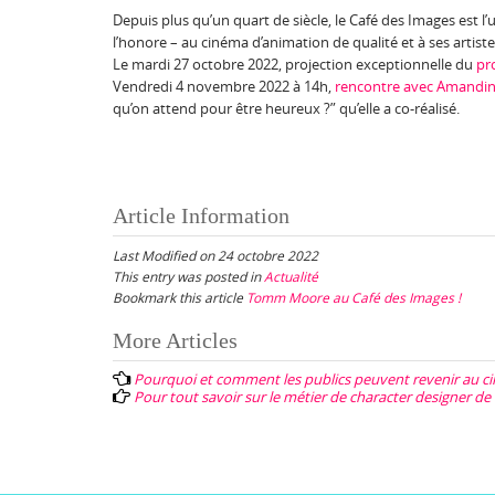
Depuis plus qu’un quart de siècle, le Café des Images est l’u
l’honore – au cinéma d’animation de qualité et à ses artist
Le mardi 27 octobre 2022, projection exceptionnelle du
pr
Vendredi 4 novembre 2022 à 14h,
r
encontre avec Amandi
qu’on attend pour être heureux ?” qu’elle a co-réalisé.
Article Information
Last Modified on 24 octobre 2022
This entry was posted in
Actualité
Bookmark this article
Tomm Moore au Café des Images !
Post
More Articles
navigation
Pourquoi et comment les publics peuvent revenir au c
Pour tout savoir sur le métier de character designer d