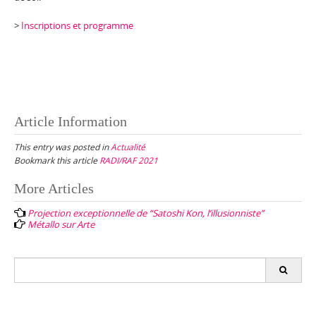
>
Inscriptions et programme
Article Information
This entry was posted in
Actualité
Bookmark this article
RADI/RAF 2021
Post
More Articles
navigation
Projection exceptionnelle de “Satoshi Kon, l’illusionniste”
Métallo sur Arte
Search
for: