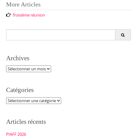
Post
More Articles
navigation
Troisième réunion
Search
for:
Archives
Archives
Catégories
Catégories
Articles récents
PIAFF 2026