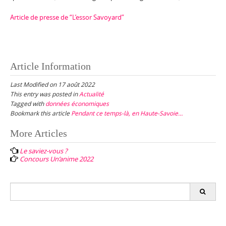
Article de presse de “L’essor Savoyard”
Article Information
Last Modified on 17 août 2022
This entry was posted in
Actualité
Tagged with
données économiques
Bookmark this article
Pendant ce temps-là, en Haute-Savoie…
Post
More Articles
navigation
Le saviez-vous ?
Concours Un’anime 2022
Search
for: