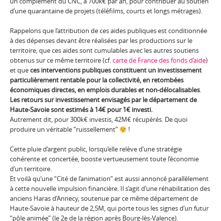
un complément du CNC, à 700k€ par an, pour contribuer au soutien
d’une quarantaine de projets (téléfilms, courts et longs métrages).
Rappelons que l’attribution de ces aides publiques est conditionnée
à des dépenses devant être réalisées par les productions sur le
territoire, que ces aides sont cumulables avec les autres soutiens
obtenus sur ce même territoire (cf.
carte de France des fonds d’aide
)
et que
ces interventions publiques constituent un investissement
particulièrement rentable pour la collectivité, en retombées
économiques directes, en emplois durables et non-délocalisables
.
Les retours sur investissement envisagés par le département de
Haute-Savoie sont estimés à 14€ pour 1€ investi.
Autrement dit, pour 300k€ investis, 42M€ récupérés. De quoi
produire un véritable “ruissellement”
!
Cette pluie d’argent public, lorsqu’elle relève d’une stratégie
cohérente et concertée, booste vertueusement toute l’économie
d’un territoire.
Et voilà qu’une “Cité de l’animation” est aussi annoncé parallèlement
à cette nouvelle impulsion financière. Il s’agit d’une réhabilitation des
anciens Haras d’Annecy, soutenue par ce même département de
Haute-Savoie à hauteur de 2,5M, qui porte tous les signes d’un futur
“pôle animée” (le 2e de la région après Bourg-lès-Valence).