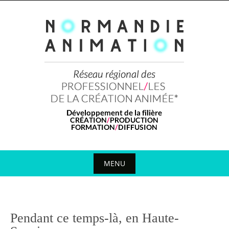
Skip
to
content
MENU
Skip
to
content
Pendant ce temps-là, en Haute-