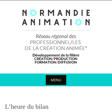
Skip
to
content
MENU
Skip
to
content
L’heure du bilan