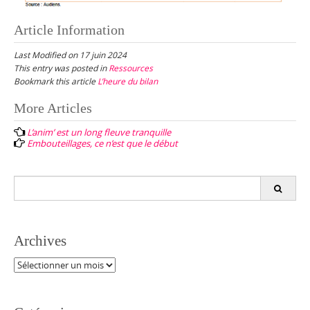
Article Information
Last Modified on 17 juin 2024
This entry was posted in
Ressources
Bookmark this article
L’heure du bilan
Post
More Articles
navigation
L’anim’ est un long fleuve tranquille
Embouteillages, ce n’est que le début
Search
for:
Archives
Archives