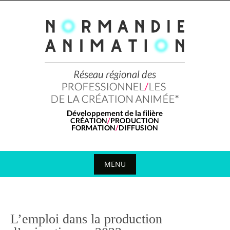
Skip
to
content
MENU
Skip
to
content
L’emploi dans la production