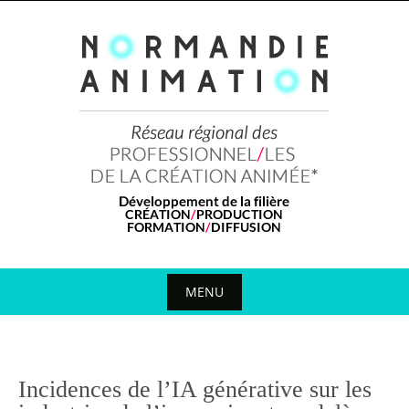
Skip
to
content
MENU
Skip
to
content
Incidences de l’IA générative sur les