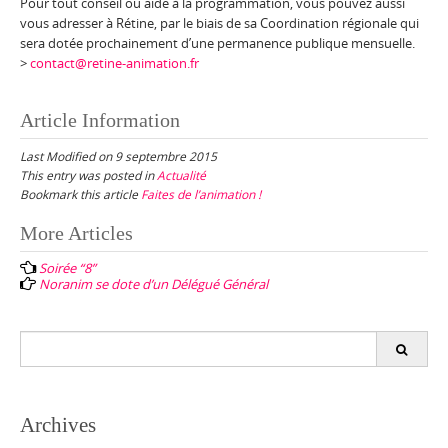
Pour tout conseil ou aide à la programmation, vous pouvez aussi
vous adresser à Rétine, par le biais de sa Coordination régionale qui
sera dotée prochainement d’une permanence publique mensuelle.
>
contact@retine-animation.fr
Article Information
Last Modified on 9 septembre 2015
This entry was posted in
Actualité
Bookmark this article
Faites de l’animation !
Post
More Articles
navigation
Soirée “8”
Noranim se dote d’un Délégué Général
Search
for:
Archives