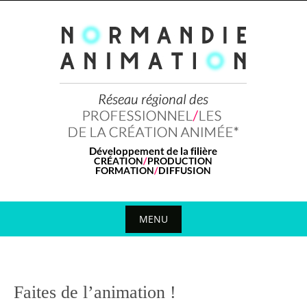
Skip
to
content
MENU
Skip
to
content
Faites de l’animation !