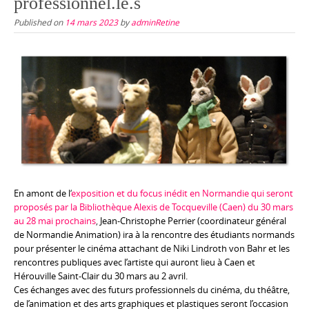
professionnel.le.s
Published on
14 mars 2023
by
adminRetine
En amont de l
‘
exposition et du focus inédit en Normandie qui seront
proposés par la Bibliothèque Alexis de Tocqueville (Caen) du 30 mars
au 28 mai prochains
,
Jean-Christophe Perrier (coordinateur général
de Normandie Animation) ira à la rencontre des étudiants normands
pour présenter le cinéma attachant de Niki Lindroth von Bahr et les
rencontres publiques avec l’artiste qui auront lieu à Caen et
Hérouville Saint-Clair du 30 mars au 2 avril.
Ces échanges avec des futurs professionnels du cinéma, du théâtre,
de l’animation et des arts graphiques et plastiques seront l’occasion