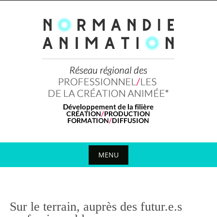
Skip
to
content
MENU
Skip
to
content
Sur le terrain, auprès des futur.e.s