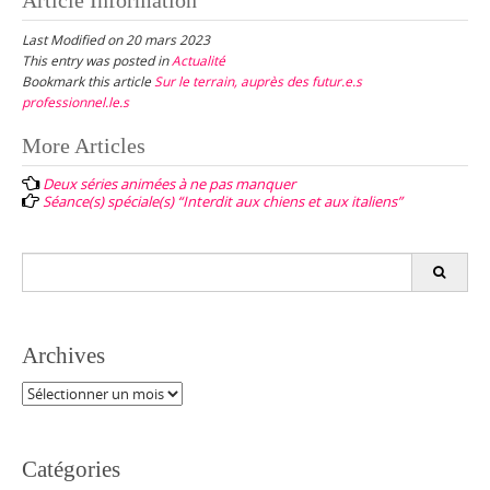
Article Information
Last Modified on 20 mars 2023
This entry was posted in
Actualité
Bookmark this article
Sur le terrain, auprès des futur.e.s
professionnel.le.s
Post
More Articles
navigation
Deux séries animées à ne pas manquer
Séance(s) spéciale(s) “Interdit aux chiens et aux italiens”
Search
for:
Archives
Archives
Catégories