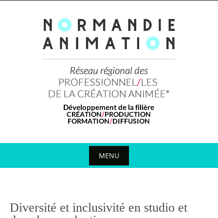
Skip
to
content
MENU
Skip
to
content
Diversité et inclusivité en studio et