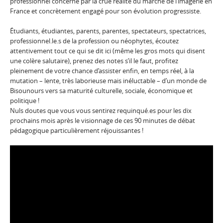
professionnel concerné par la crue réalité du marché de l’imagerie en
France et concrètement engagé pour son évolution progressiste.
Étudiants, étudiantes, parents, parentes, spectateurs, spectatrices,
professionnel.le.s de la profession ou néophytes, écoutez
attentivement tout ce qui se dit ici (même les gros mots qui disent
une colère salutaire), prenez des notes s’il le faut, profitez
pleinement de votre chance d’assister enfin, en temps réel, à la
mutation – lente, très laborieuse mais inéluctable – d’un monde de
Bisounours vers sa maturité culturelle, sociale, économique et
politique !
Nuls doutes que vous vous sentirez requinqué.es pour les dix
prochains mois après le visionnage de ces 90 minutes de débat
pédagogique particulièrement réjouissantes !