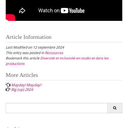
Article Information
Last Modified on 12 septembre 2024
This entry was posted in
Ressources
Bookmark this article
Diversité et inclusivité en studio et dans les
productions
Post
More Articles
navigation
Mayday! Mayday!
Big (up) 2024
Search
for: