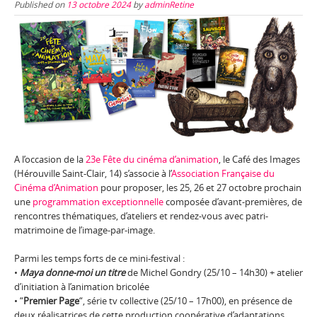
Published on
13 octobre 2024
by
adminRetine
A l’occasion de la
23e Fête du cinéma d’animation
, le Café des Images
(Hérouville Saint-Clair, 14) s’associe à l’
Association Française du
Cinéma d’Animation
pour proposer, les 25, 26 et 27 octobre prochain
une
programmation exceptionnelle
composée d’avant-premières, de
rencontres thématiques, d’ateliers et rendez-vous avec patri-
matrimoine de l’image-par-image.
Parmi les temps forts de ce mini-festival :
•
Maya donne-moi un titre
de Michel Gondry (25/10 – 14h30) + atelier
d’initiation à l’animation bricolée
• “
Premier Page
“, série tv collective (25/10 – 17h00), en présence de
deux réalisatrices de cette production coopérative d’adaptations