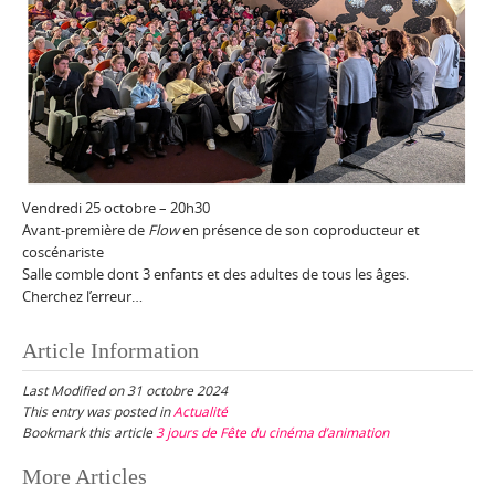
Vendredi 25 octobre – 20h30
Avant-première de
Flow
en présence de son coproducteur et
coscénariste
Salle comble dont 3 enfants et des adultes de tous les âges.
Cherchez l’erreur…
Article Information
Last Modified on 31 octobre 2024
This entry was posted in
Actualité
Bookmark this article
3 jours de Fête du cinéma d’animation
Post
More Articles