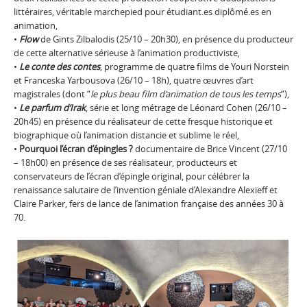
littéraires, véritable marchepied pour étudiant.es diplômé.es en
animation,
•
Flow
de Gints Zilbalodis (25/10 – 20h30), en présence du producteur
de cette alternative sérieuse à l’animation productiviste,
•
Le conte des contes
, programme de quatre films de Youri Norstein
et Franceska Yarbousova (26/10 – 18h), quatre œuvres d’art
magistrales (dont “
le plus beau film d’animation de tous les temps
“),
•
Le parfum d’Irak
, série et long métrage de Léonard Cohen (26/10 –
20h45) en présence du réalisateur de cette fresque historique et
biographique où l’animation distancie et sublime le réel,
•
Pourquoi l’écran d’épingles ?
documentaire de Brice Vincent (27/10
– 18h00) en présence de ses réalisateur, producteurs et
conservateurs de l’écran d’épingle original, pour célébrer la
renaissance salutaire de l’invention géniale d’Alexandre Alexieff et
Claire Parker, fers de lance de l’animation française des années 30 à
70.