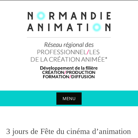
Skip
to
content
MENU
Skip
to
content
3 jours de Fête du cinéma d’animation