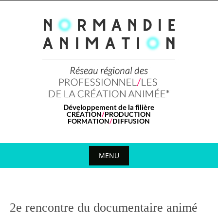
Skip
to
content
MENU
Skip
to
content
2e rencontre du documentaire animé