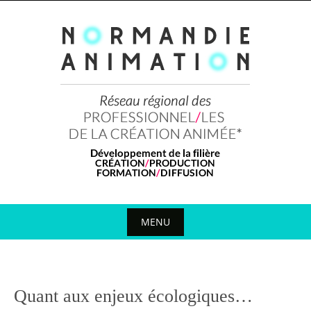
Skip
to
content
MENU
Skip
to
content
Quant aux enjeux écologiques…