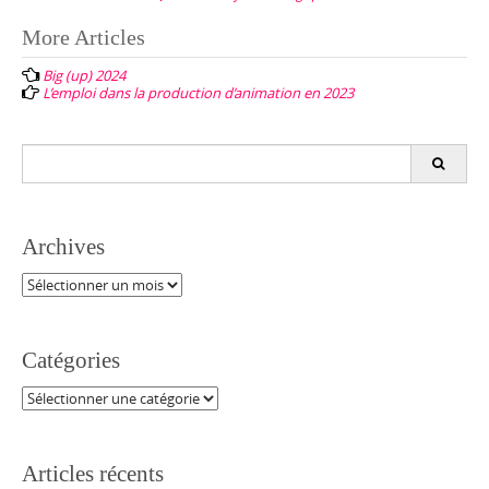
Post
More Articles
navigation
Big (up) 2024
L’emploi dans la production d’animation en 2023
Search
for:
Archives
Archives
Catégories
Catégories
Articles récents