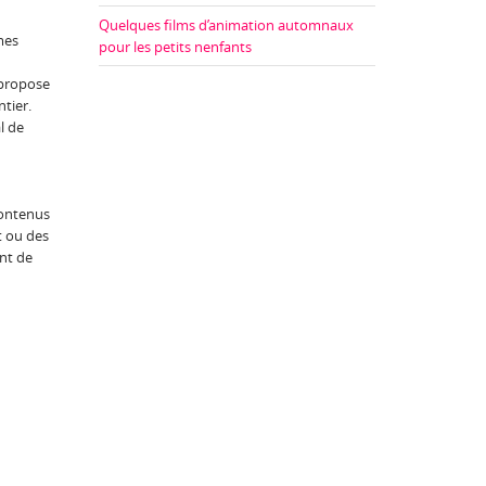
Quelques films d’animation automnaux
rmes
pour les petits nenfants
l propose
tier.
l de
contenus
t ou des
ent de