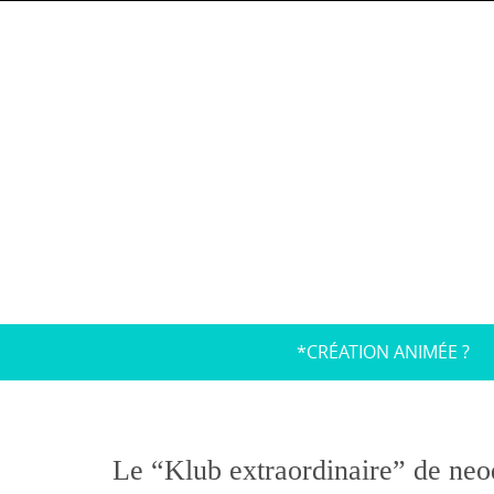
Skip
to
content
Skip
*CRÉATION ANIMÉE ?
to
content
Le “Klub extraordinaire” de neodi