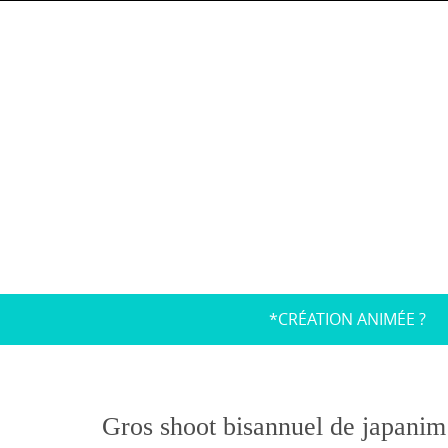
Skip
to
content
Skip
*CRÉATION ANIMÉE ?
to
content
Gros shoot bisannuel de japanim’