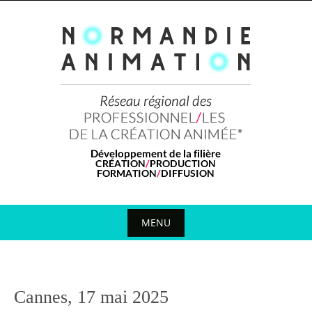
Skip
to
content
MENU
Skip
to
content
Cannes, 17 mai 2025