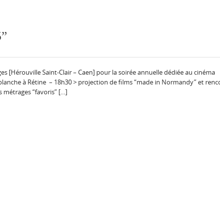
5”
s [Hérouville Saint-Clair – Caen] pour la soirée annuelle dédiée au cinéma
blanche à Rétine – 18h30 > projection de films “made in Normandy” et renc
s métrages “favoris” […]